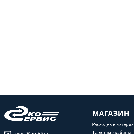
МАГАЗИН
Расходные матери
Туалетные кабины
kimry@eco69.ru