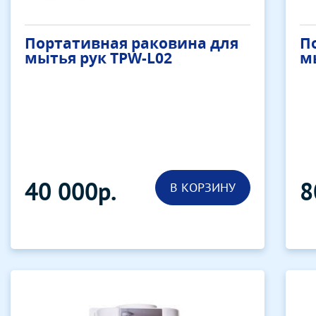
Портативная раковина для
П
мытья рук TPW-L02
м
40 000р.
8
В КОРЗИНУ