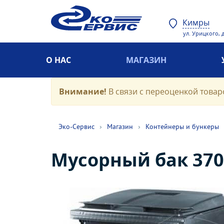
Кимры
ул. Урицкого, д
О НАС
МАГАЗИН
Внимание!
В связи с переоценкой товаро
Эко-Cервис
›
Магазин
›
Контейнеры и бункеры
Мусорный бак 370