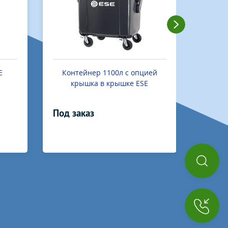
ией
Контейнер 1100 литров с
Му
плоской крышкой Ese
Под заказ
Под з