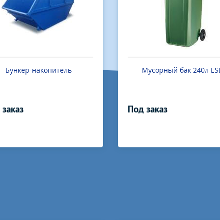
Мусорный бак 240л ESE
Контейнер 1100л с опц
крышка в крышке ESE
 заказ
Под заказ