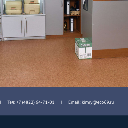
|
Тел:
+7 (4822) 64-71-01
|
Email:
kimry@eco69.ru