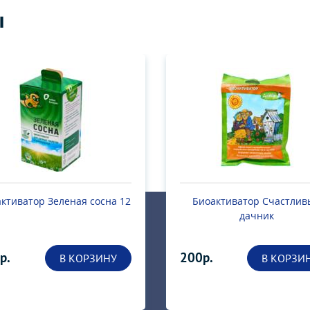
ы
иоактиватор Счастливый
Жидкость для биотуале
дачник
«Экола»
р.
700р.
В КОРЗИНУ
В КОРЗИ