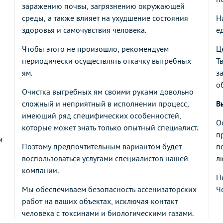
заражению почвы, загрязнению окружающей
среды, а также влияет на ухудшение состояния
Н
здоровья и самочувствия человека.
е
Чтобы этого не произошло, рекомендуем
Ц
периодически осуществлять откачку выгребных
Т
ям.
з
о
Очистка выгребных ям своими руками довольно
сложный и неприятный в исполнении процесс,
В
имеющий ряд специфических особенностей,
О
которые может знать только опытный специалист.
п
м
Поэтому предпочтительным вариантом будет
п
воспользоваться услугами специалистов нашей
л
компании.
П
Мы обеспечиваем безопасность ассенизаторских
Ч
я
работ на ваших объектах, исключая контакт
человека с токсинами и биологическими газами.