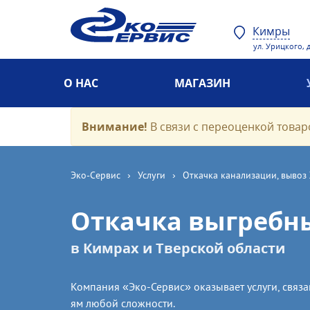
Кимры
ул. Урицкого, д
О НАС
МАГАЗИН
Внимание!
В связи с переоценкой товаро
Эко-Cервис
›
Услуги
›
Откачка канализации, вывоз
Откачка выгребн
в Кимрах и Тверской области
Компания «Эко-Сервис» оказывает услуги, связ
ям любой сложности.