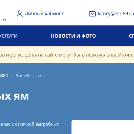
Личный кабинет
kimry@eco69.r
. 39
УСЛУГИ
НОВОСТИ И ФОТО
С
в и услуг, цены на сайте могут быть неактуальны. Уточн
 ЖБО
›
Выгребные ямы
ых ям
анные с откачкой выгребных