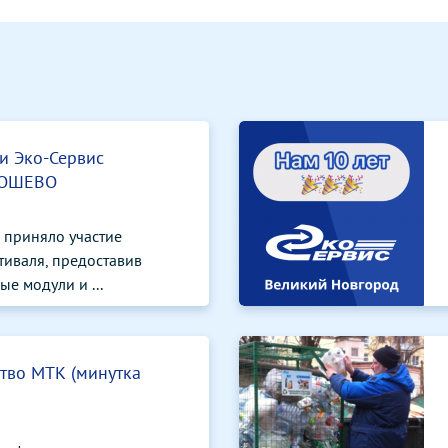
и Эко-Сервис
РОШЕВО
 приняло участие
тиваля, предоставив
е модули и ...
тво МТК (минутка